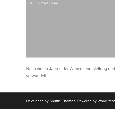
4. Juni 2024
/
Tina
Nach vielen Jahren der Webseitenerstellung und B
verwandelt.
Developed by
Shuttle Themes
. Powered by
WordPres