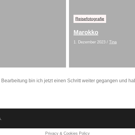
Reisefotografie
Marokko
1. Dezember 2023
/
Tina
earbeitung bin ich jetzt einen Schritt weiter gegangen und hab
s
.
Privacy & Cookies Policy