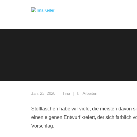
Skip
to
content
Jan. 23, 2020
Tina
Arbeiten
Stofftaschen habe wir viele, die meisten davon s
einen eigenen Entwurf kreiert, der sich farblich 
Vorschlag.