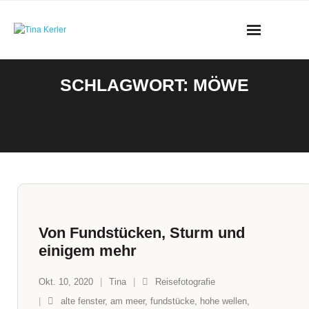
Skip
to
content
SCHLAGWORT:
MÖWE
Von Fundstücken, Sturm und
einigem mehr
Okt. 10, 2020
Tina
Reisefotografie
alte fenster
,
am meer
,
fundstücke
,
hohe wellen
,