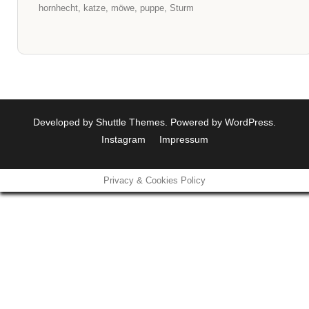
hornhecht
,
katze
,
möwe
,
puppe
,
Sturm
Developed by
Shuttle Themes
. Powered by
WordPress
.
Instagram
Impressum
Privacy & Cookies Policy